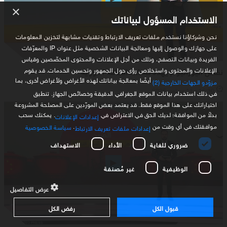
×
الاستخدام المسؤول لبياناتك
نحن وشركاؤنا نستخدم ملفات تعريف الارتباط وتقنيات مشابهة لتخزين المعلومات
على جهازك والوصول إليها ومعالجة البيانات الشخصية مثل عنوان IP والمعرّفات
الفريدة وبيانات التصفح، وذلك من أجل الإعلانات والمحتوى المخصّصين وقياس
نقص اليورانيوم يهدد صناعة الطاقة النووية
الإعلانات والمحتوى واستخلاص رؤى حول الجمهور وتحسين الخدمات. قد يقوم
أيضًا بمعالجة بياناتك لهذه الأغراض ولأغراض أخرى، بما
مزوّدو الجهات الخارجية (2)
16:30 - 11 سبتمبر 2025
في ذلك استخدام بيانات الموقع الجغرافي الدقيقة وخصائص الجهاز. تنطبق
اختياراتك على هذا الموقع فقط. قد يعتمد بعض المورّدين على المصلحة المشروعة
بدلاً من الموافقة؛ لديك الحق في الاعتراض في
. يمكنك سحب
إعدادات الإعلانات
موافقتك في أي وقت من
.
سياسة الخصوصية
إعدادات ملفات تعريف الارتباط
ضروري للغاية
الأداء
الاستهداف
الوظيفية
غير مُصنفة
عرض التفاصيل
قبول الكل
رفض الكل