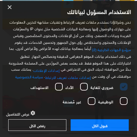
×
الاستخدام المسؤول لبياناتك
نحن وشركاؤنا نستخدم ملفات تعريف الارتباط وتقنيات مشابهة لتخزين المعلومات
على جهازك والوصول إليها ومعالجة البيانات الشخصية مثل عنوان IP والمعرّفات
الفريدة وبيانات التصفح، وذلك من أجل الإعلانات والمحتوى المخصّصين وقياس
الإعلانات والمحتوى واستخلاص رؤى حول الجمهور وتحسين الخدمات. قد يقوم
نقص اليورانيوم يهدد صناعة الطاقة النووية
أيضًا بمعالجة بياناتك لهذه الأغراض ولأغراض أخرى، بما
مزوّدو الجهات الخارجية (2)
في ذلك استخدام بيانات الموقع الجغرافي الدقيقة وخصائص الجهاز. تنطبق
16:30 - 11 سبتمبر 2025
اختياراتك على هذا الموقع فقط. قد يعتمد بعض المورّدين على المصلحة المشروعة
بدلاً من الموافقة؛ لديك الحق في الاعتراض في
. يمكنك سحب
إعدادات الإعلانات
موافقتك في أي وقت من
.
سياسة الخصوصية
إعدادات ملفات تعريف الارتباط
ضروري للغاية
الأداء
الاستهداف
الوظيفية
غير مُصنفة
عرض التفاصيل
قبول الكل
رفض الكل