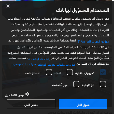
×
الاستخدام المسؤول لبياناتك
نحن وشركاؤنا نستخدم ملفات تعريف الارتباط وتقنيات مشابهة لتخزين المعلومات
على جهازك والوصول إليها ومعالجة البيانات الشخصية مثل عنوان IP والمعرّفات
مضيق هرمز.. هل انقلب السحر على طهران؟
الفريدة وبيانات التصفح، وذلك من أجل الإعلانات والمحتوى المخصّصين وقياس
الإعلانات والمحتوى واستخلاص رؤى حول الجمهور وتحسين الخدمات. قد يقوم
11:30 - 27 أبريل 2026
أيضًا بمعالجة بياناتك لهذه الأغراض ولأغراض أخرى، بما
مزوّدو الجهات الخارجية (2)
في ذلك استخدام بيانات الموقع الجغرافي الدقيقة وخصائص الجهاز. تنطبق
اختياراتك على هذا الموقع فقط. قد يعتمد بعض المورّدين على المصلحة المشروعة
بدلاً من الموافقة؛ لديك الحق في الاعتراض في
. يمكنك سحب
إعدادات الإعلانات
موافقتك في أي وقت من
.
سياسة الخصوصية
إعدادات ملفات تعريف الارتباط
ضروري للغاية
الأداء
الاستهداف
الوظيفية
غير مُصنفة
عرض التفاصيل
قبول الكل
رفض الكل
حرب إيران تحرق مليارات الدولارات يوميا