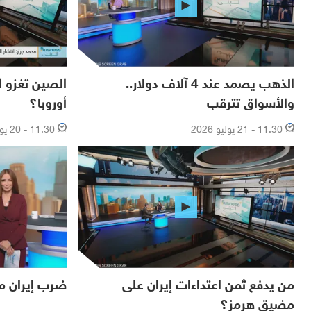
الذهب يصمد عند 4 آلاف دولار..
الصين تغزو ال
والأسواق تترقب
أوروبا؟
11:30 - 21 يوليو 2026
11:30 - 20 يوليو 2026
من يدفع ثمن اعتداءات إيران على
ضرب إيران م
مضيق هرمز؟