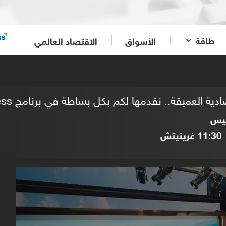
طاقة
الأسواق
الاقتصاد العالمي
 العميقة.. نقدمها لكم بكل بساطة في برنامج Business مع لبنى
ميس
11:30
غرينيتش
0
seconds
of
0
seconds
Volume