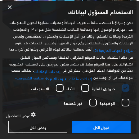
×
الاستخدام المسؤول لبياناتك
نحن وشركاؤنا نستخدم ملفات تعريف الارتباط وتقنيات مشابهة لتخزين المعلومات
على جهازك والوصول إليها ومعالجة البيانات الشخصية مثل عنوان IP والمعرّفات
الفريدة وبيانات التصفح، وذلك من أجل الإعلانات والمحتوى المخصّصين وقياس
مضيق هرمز.. هل انقلب السحر على طهران؟
الإعلانات والمحتوى واستخلاص رؤى حول الجمهور وتحسين الخدمات. قد يقوم
أيضًا بمعالجة بياناتك لهذه الأغراض ولأغراض أخرى، بما
مزوّدو الجهات الخارجية (2)
11:30 - 27 أبريل 2026
في ذلك استخدام بيانات الموقع الجغرافي الدقيقة وخصائص الجهاز. تنطبق
اختياراتك على هذا الموقع فقط. قد يعتمد بعض المورّدين على المصلحة المشروعة
بدلاً من الموافقة؛ لديك الحق في الاعتراض في
. يمكنك سحب
إعدادات الإعلانات
موافقتك في أي وقت من
.
سياسة الخصوصية
إعدادات ملفات تعريف الارتباط
ضروري للغاية
الأداء
الاستهداف
الوظيفية
غير مُصنفة
عرض التفاصيل
قبول الكل
رفض الكل