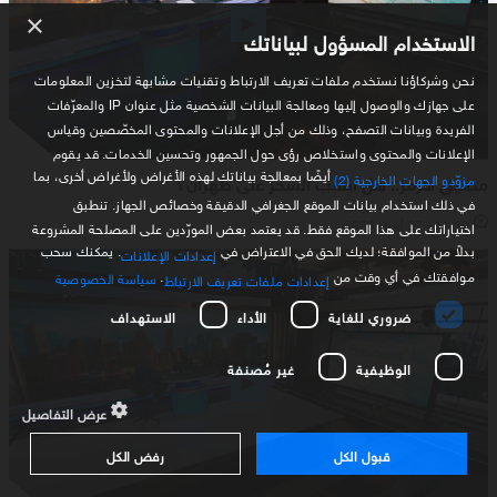
×
الاستخدام المسؤول لبياناتك
نحن وشركاؤنا نستخدم ملفات تعريف الارتباط وتقنيات مشابهة لتخزين المعلومات
على جهازك والوصول إليها ومعالجة البيانات الشخصية مثل عنوان IP والمعرّفات
الفريدة وبيانات التصفح، وذلك من أجل الإعلانات والمحتوى المخصّصين وقياس
الإعلانات والمحتوى واستخلاص رؤى حول الجمهور وتحسين الخدمات. قد يقوم
أيضًا بمعالجة بياناتك لهذه الأغراض ولأغراض أخرى، بما
مضيق هرمز.. هل انقلب السحر على طهران؟
مزوّدو الجهات الخارجية (2)
في ذلك استخدام بيانات الموقع الجغرافي الدقيقة وخصائص الجهاز. تنطبق
11:30 - 27 أبريل 2026
اختياراتك على هذا الموقع فقط. قد يعتمد بعض المورّدين على المصلحة المشروعة
بدلاً من الموافقة؛ لديك الحق في الاعتراض في
. يمكنك سحب
إعدادات الإعلانات
موافقتك في أي وقت من
.
سياسة الخصوصية
إعدادات ملفات تعريف الارتباط
ضروري للغاية
الأداء
الاستهداف
الوظيفية
غير مُصنفة
عرض التفاصيل
قبول الكل
رفض الكل