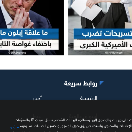
روابط سريعة
الرئيسية
أخبار
أسواق عالمية
نفط
نحن وشركاؤنا نستخدم ملفات تعريف الارتباط وتقنيات مشابهة لتخزين المعلومات على جهازك والوصول إليها ومعالجة البيانات الشخصية مثل عنوان IP والمعرّفات
 الإعلانات والمحتوى واستخلاص رؤى حول الجمهور وتحسين الخدمات. قد يقوم
مزوّدو
ذلك استخدام بيانات الموقع الجغرافي الدقيقة وخصائص الجهاز. تنطبق اختياراتك على