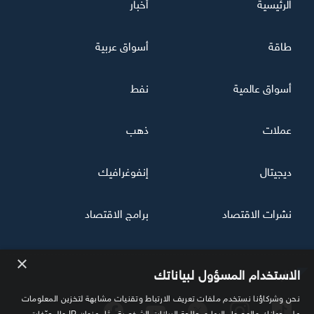
الرئيسية
أخبار
طاقة
أسواق عربية
أسواق عالمية
نفط
عملات
ذهب
ديجيتال
إنفوغرافيك
نشرات الاقتصاد
برامج الاقتصاد
×
تابعنا
الاستخدام المسؤول لبياناتك
نحن وشركاؤنا نستخدم ملفات تعريف الارتباط وتقنيات مشابهة لتخزين المعلومات
على جهازك والوصول إليها ومعالجة البيانات الشخصية مثل عنوان IP والمعرّفات