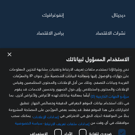
ديجيتال
إنفوغرافيك
نشرات الاقتصاد
برامج الاقتصاد
×
تابعنا
الاستخدام المسؤول لبياناتك
نحن وشركاؤنا نستخدم ملفات تعريف الارتباط وتقنيات مشابهة لتخزين المعلومات
على جهازك والوصول إليها ومعالجة البيانات الشخصية مثل عنوان IP والمعرّفات
الفريدة وبيانات التصفح، وذلك من أجل الإعلانات والمحتوى المخصّصين وقياس
الإعلانات والمحتوى واستخلاص رؤى حول الجمهور وتحسين الخدمات. قد يقوم
أيضًا بمعالجة بياناتك لهذه الأغراض ولأغراض أخرى، بما
مزوّدو الجهات الخارجية (2)
في ذلك استخدام بيانات الموقع الجغرافي الدقيقة وخصائص الجهاز. تنطبق
اختياراتك على هذا الموقع فقط. قد يعتمد بعض المورّدين على المصلحة المشروعة
مصدرك الموثوق للمعلومة الاقتصادية
بدلاً من الموافقة؛ لديك الحق في الاعتراض في
. يمكنك سحب
إعدادات الإعلانات
موافقتك في أي وقت من
.
سياسة الخصوصية
إعدادات ملفات تعريف الارتباط
سياسة الخصوصية
الشروط والأحكام
ضروري للغاية
الأداء
الاستهداف