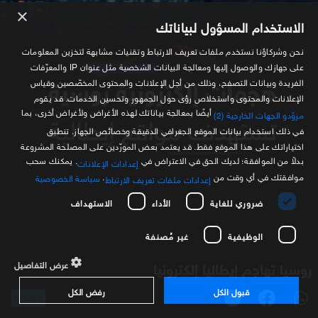
×
الاستخدام المسؤول لبياناتك
نحن وشركاؤنا نستخدم ملفات تعريف الارتباط وتقنيات مشابهة لتخزين المعلومات
على جهازك والوصول إليها ومعالجة البيانات الشخصية مثل عنوان IP والمعرّفات
الفريدة وبيانات التصفح، وذلك من أجل الإعلانات والمحتوى المخصّصين وقياس
الإعلانات والمحتوى واستخلاص رؤى حول الجمهور وتحسين الخدمات. قد يقوم
أيضًا بمعالجة بياناتك لهذه الأغراض ولأغراض أخرى، بما
مزوّدو الجهات الخارجية (2)
في ذلك استخدام بيانات الموقع الجغرافي الدقيقة وخصائص الجهاز. تنطبق
اختياراتك على هذا الموقع فقط. قد يعتمد بعض المورّدين على المصلحة المشروعة
بدلاً من الموافقة؛ لديك الحق في الاعتراض في
. يمكنك سحب
إعدادات الإعلانات
موافقتك في أي وقت من
.
سياسة الخصوصية
إعدادات ملفات تعريف الارتباط
ضروري للغاية
الأداء
الاستهداف
الوظيفية
غير مُصنفة
روسيا تهاجم إيطاليا إلكترونيا
عرض التفاصيل
قبول الكل
رفض الكل
00:37