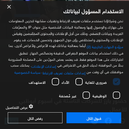
×
الاستخدام المسؤول لبياناتك
نحن وشركاؤنا نستخدم ملفات تعريف الارتباط وتقنيات مشابهة لتخزين المعلومات
على جهازك والوصول إليها ومعالجة البيانات الشخصية مثل عنوان IP والمعرّفات
الفريدة وبيانات التصفح، وذلك من أجل الإعلانات والمحتوى المخصّصين وقياس
الإعلانات والمحتوى واستخلاص رؤى حول الجمهور وتحسين الخدمات. قد يقوم
أيضًا بمعالجة بياناتك لهذه الأغراض ولأغراض أخرى، بما
مزوّدو الجهات الخارجية (2)
في ذلك استخدام بيانات الموقع الجغرافي الدقيقة وخصائص الجهاز. تنطبق
اختياراتك على هذا الموقع فقط. قد يعتمد بعض المورّدين على المصلحة المشروعة
بدلاً من الموافقة؛ لديك الحق في الاعتراض في
. يمكنك سحب
إعدادات الإعلانات
موافقتك في أي وقت من
.
سياسة الخصوصية
إعدادات ملفات تعريف الارتباط
ضروري للغاية
الأداء
الاستهداف
الوظيفية
غير مُصنفة
حضور بارز للشركات الناشئة في أسبوع أبوظبي
للأعمال
عرض التفاصيل
قبول الكل
رفض الكل
01:59