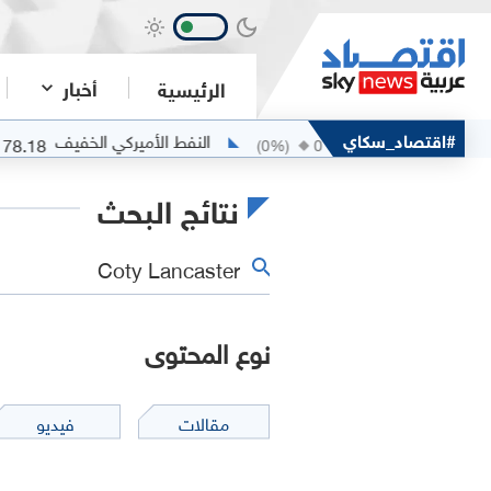
أخبار
الرئيسية
خام مربان
#اقتصاد_سكاي
النفط الأميركي الخفيف
78.18
80.25
0
(
0
%)
0
نتائج البحث
نوع المحتوى
مقالات
فيديو