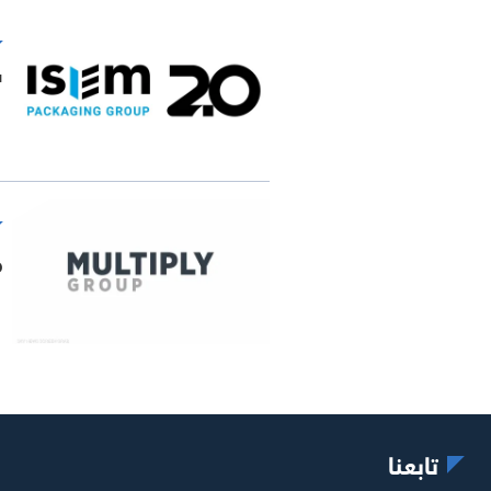
"2 بوينت زيرو" تشت
م
تابعنا