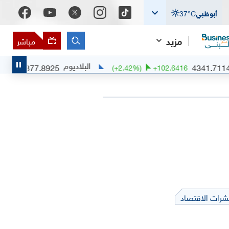
أبوظبي
°C
37
مزيد
مباشر
البلاديوم
1377.8925
4341.7
+
6.9959
(
+
2.42
%)
+
102.6416
شرات الاقتصاد