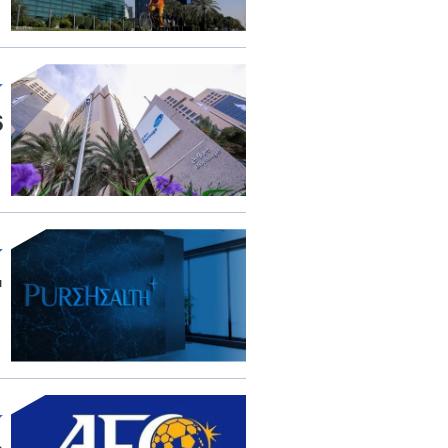
5.16
"ب