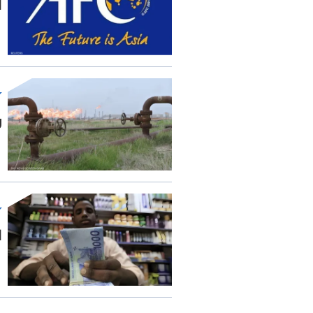
ا
ر
ا