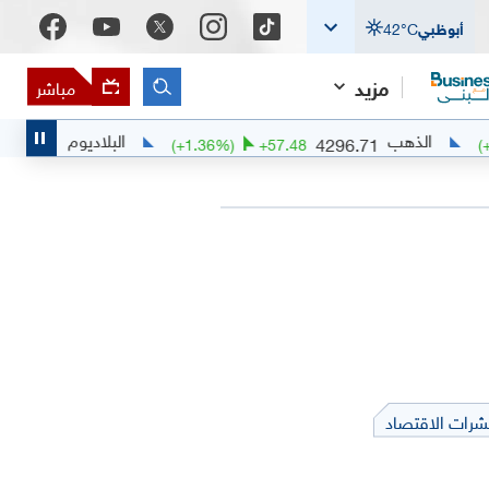
أبوظبي
°C
42
مزيد
مباشر
ب
البلاديوم
1381
4296.71
)
+
10.1034
(
+
1.36
%)
+
57.48
شرات الاقتصاد