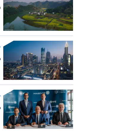
"CXMT".. السهم 
م
مصد