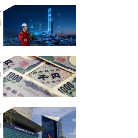
أ
ا
ا