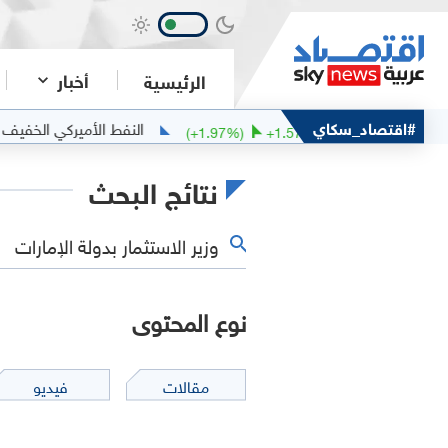
أخبار
الرئيسية
بان
#اقتصاد_سكاي
النفط الأميركي الخفيف
77.95
81.1
0.66
(
+
1.97
%)
+
1.57
نتائج البحث
نوع المحتوى
مقالات
فيديو