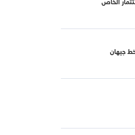
تثمار الخاص
 خط جيهان