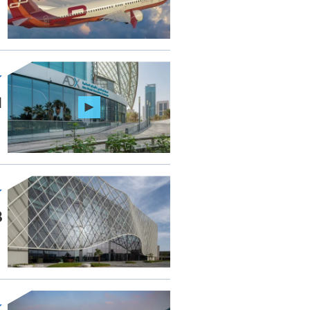
ا
16.8