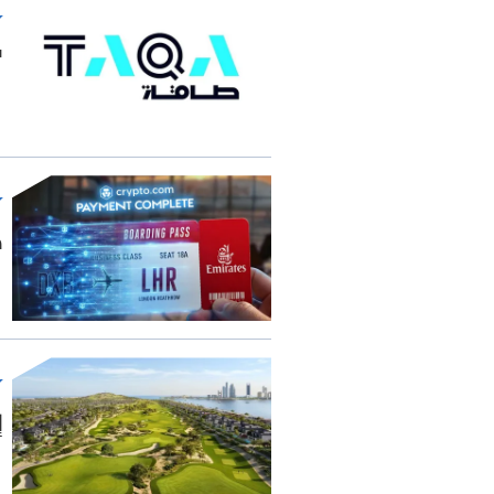
"
ط
إ