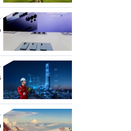
س
9.04
230 م