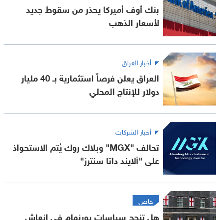
بنك أوف أميركا يحذر من سقوط جديد
لأسعار الذهب
أخبار العراق
العراق يعلن فرصاً استثمارية بـ 40 مليار
دولار للإنتاج المحلي
أخبار الشركات
تحالف "MGX" وبلاك روك يُتم الاستحواذ
على "ألايند داتا سنترز"
خاص
هل تنجح سياسات بورنهام في إنعاش