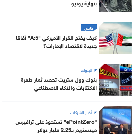
بنهاية يونيو
خاص
كيف يفتح القرار الأميركي "A:5" آفاقا
جديدة لاقتصاد الإمارات؟
البنوك
بنوك وول ستريت تحصد ثمار طفرة
الاكتتابات والذكاء الاصطناعي
أخبار الشركات
"ePointZero" تستحوذ على ترافيرس
ميدستريم بـ2.25 مليار دولار