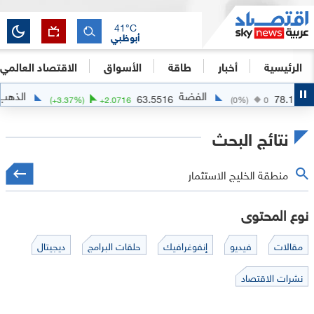
41
°C
أبوظبي
الرئيسية
أخبار
طاقة
الأسواق
الاقتصاد العالمي
الفضة
الذهب
4341.7114
63.5516
16
(
+
3.37
%)
+
2.0716
(
0
%
نتائج البحث
نوع المحتوى
مقالات
فيديو
إنفوغرافيك
حلقات البرامج
ديجيتال
نشرات الاقتصاد