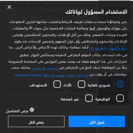
صادرات النفط والغاز من الشرق الأوسط
×
الاستخدام المسؤول لبياناتك
تتواصل رغم توترات هرمز
نحن وشركاؤنا نستخدم ملفات تعريف الارتباط وتقنيات مشابهة لتخزين المعلومات
على جهازك والوصول إليها ومعالجة البيانات الشخصية مثل عنوان IP والمعرّفات
الفريدة وبيانات التصفح، وذلك من أجل الإعلانات والمحتوى المخصّصين وقياس
اقتصاد
الإعلانات والمحتوى واستخلاص رؤى حول الجمهور وتحسين الخدمات. قد يقوم
نائب وزير المالية الأرميني: اقتصادنا نما
أيضًا بمعالجة بياناتك لهذه الأغراض ولأغراض أخرى، بما
مزوّدو الجهات الخارجية (2)
بأكثر من 7% في 2025
في ذلك استخدام بيانات الموقع الجغرافي الدقيقة وخصائص الجهاز. تنطبق
اختياراتك على هذا الموقع فقط. قد يعتمد بعض المورّدين على المصلحة المشروعة
بدلاً من الموافقة؛ لديك الحق في الاعتراض في
. يمكنك سحب
إعدادات الإعلانات
موافقتك في أي وقت من
.
سياسة الخصوصية
إعدادات ملفات تعريف الارتباط
أخبار الشركات
ضروري للغاية
الأداء
الاستهداف
كوريا الجنوبية تستثمر 576 مليار دولار في
رقائق الـ "AI"
الوظيفية
غير مُصنفة
عرض التفاصيل
أخبار الشركات
قبول الكل
رفض الكل
البترول الكويتية: التعاون الخليجي ركيزة