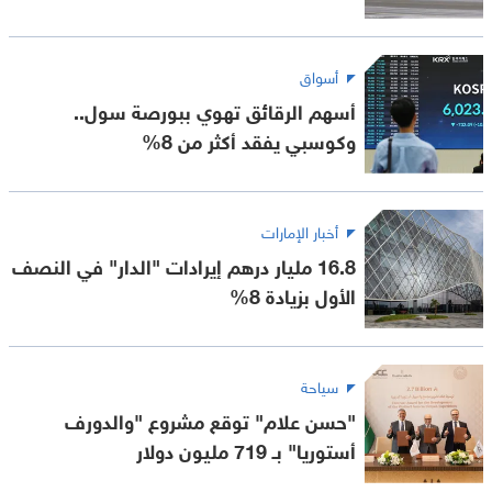
أسواق
أسهم الرقائق تهوي ببورصة سول..
وكوسبي يفقد أكثر من 8%
أخبار الإمارات
16.8 مليار درهم إيرادات "الدار" في النصف
الأول بزيادة 8%
سياحة
"حسن علام" توقع مشروع "والدورف
أستوريا" بـ 719 مليون دولار