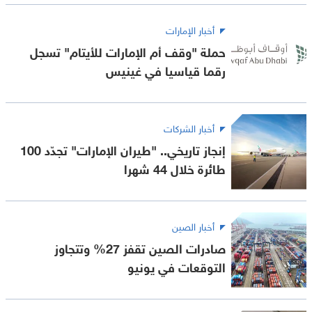
أخبار الإمارات
حملة "وقف أم الإمارات للأيتام" تسجل
رقما قياسيا في غينيس
أخبار الشركات
إنجاز تاريخي.. "طيران الإمارات" تجدّد 100
طائرة خلال 44 شهرا
أخبار الصين
صادرات الصين تقفز 27% وتتجاوز
التوقعات في يونيو