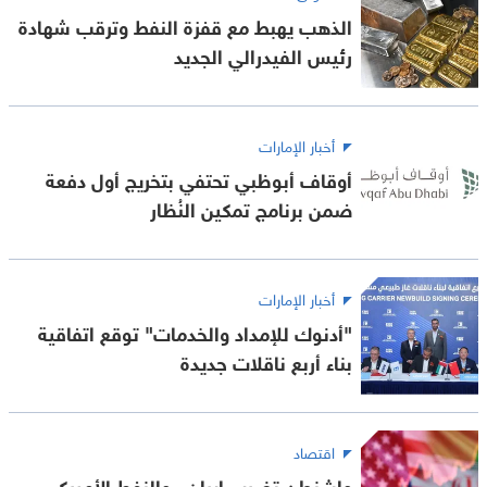
الذهب يهبط مع قفزة النفط وترقب شهادة
رئيس الفيدرالي الجديد
أخبار الإمارات
أوقاف أبوظبي تحتفي بتخريج أول دفعة
ضمن برنامج تمكين النُظار
أخبار الإمارات
"أدنوك للإمداد والخدمات" توقع اتفاقية
بناء أربع ناقلات جديدة
اقتصاد
واشنطن تضرب إيران.. والنفط الأميركي