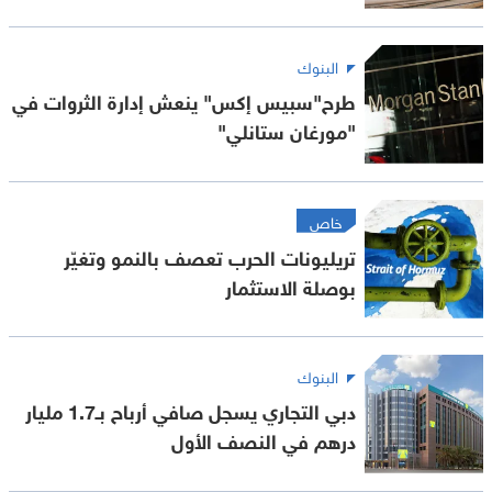
البنوك
طرح"سبيس إكس" ينعش إدارة الثروات في
"مورغان ستانلي"
خاص
تريليونات الحرب تعصف بالنمو وتغيّر
بوصلة الاستثمار
البنوك
دبي التجاري يسجل صافي أرباح بـ1.7 مليار
درهم في النصف الأول