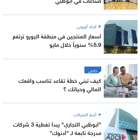
اتحاد أوروبي
أسعار المنتجين في منطقة اليورو ترتفع
5.9% سنوياً خلال مايو
خاص
كيف تبني خطة تقاعد تناسب واقعك
المالي وحياتك ؟
أخبار الشركات
"أبوظبي التجاري" يبدأ تغطية 3 شركات
مدرجة تابعة لـ "أدنوك"