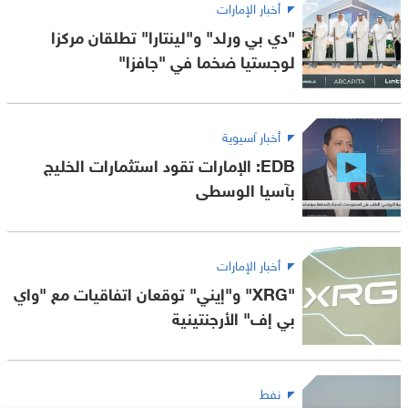
أخبار الإمارات
"دي بي ورلد" و"لينتارا" تطلقان مركزا
لوجستيا ضخما في "جافزا"
أخبار آسيوية
EDB: الإمارات تقود استثمارات الخليج
بآسيا الوسطى
أخبار الإمارات
"XRG" و"إيني" توقعان اتفاقيات مع "واي
بي إف" الأرجنتينية
نفط