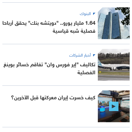
البنوك
1.64 مليار يورو.. "دويتشه بنك" يحقق أرباحا
فصلية شبه قياسية
أخبار الشركات
تكاليف "إير فورس وان" تفاقم خسائر بوينغ
الفصلية
كيف خسرت إيران معركتها قبل الآخرين؟