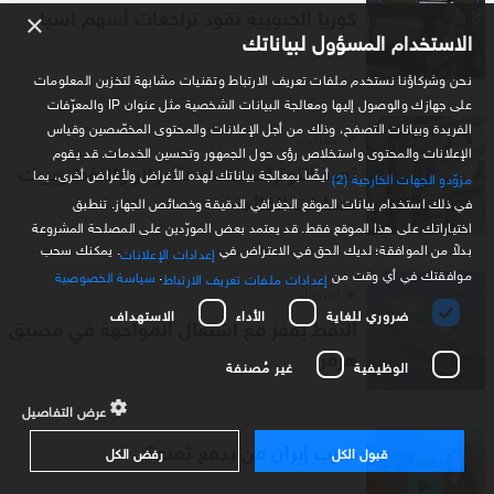
كوريا الجنوبية تقود تراجعات أسهم آسيا
×
الاستخدام المسؤول لبياناتك
نحن وشركاؤنا نستخدم ملفات تعريف الارتباط وتقنيات مشابهة لتخزين المعلومات
على جهازك والوصول إليها ومعالجة البيانات الشخصية مثل عنوان IP والمعرّفات
الفريدة وبيانات التصفح، وذلك من أجل الإعلانات والمحتوى المخصّصين وقياس
عملات
الإعلانات والمحتوى واستخلاص رؤى حول الجمهور وتحسين الخدمات. قد يقوم
تجدد التوترات يصعد بالدولار والنفط ويربك
أيضًا بمعالجة بياناتك لهذه الأغراض ولأغراض أخرى، بما
مزوّدو الجهات الخارجية (2)
حسابات الفائدة
في ذلك استخدام بيانات الموقع الجغرافي الدقيقة وخصائص الجهاز. تنطبق
اختياراتك على هذا الموقع فقط. قد يعتمد بعض المورّدين على المصلحة المشروعة
بدلاً من الموافقة؛ لديك الحق في الاعتراض في
. يمكنك سحب
إعدادات الإعلانات
موافقتك في أي وقت من
.
سياسة الخصوصية
إعدادات ملفات تعريف الارتباط
اقتصاد
ضروري للغاية
الأداء
الاستهداف
النفط يقفز مع اشتعال المواجهة في مضيق
هرمز
الوظيفية
غير مُصنفة
عرض التفاصيل
ضرب إيران من يدفع ثمنه؟
قبول الكل
رفض الكل