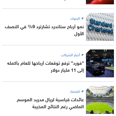
البنوك
نمو أرباح ستاندرد تشارترد 9% في النصف
الأول
أخبار الشركات
"فورد" ترفع توقعات أرباحها للعام بأكمله
إلى 11 مليار دولار
اقتصاد
عائدات قياسية لريال مدريد الموسم
الماضي رغم النتائج المخيبة