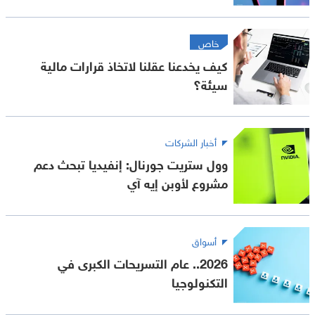
خاص
كيف يخدعنا عقلنا لاتخاذ قرارات مالية
سيئة؟
أخبار الشركات
وول ستريت جورنال: إنفيديا تبحث دعم
مشروع لأوبن إيه آي
أسواق
2026.. عام التسريحات الكبرى في
التكنولوجيا