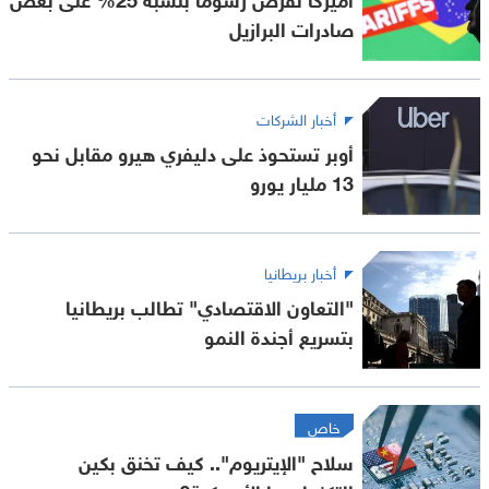
صادرات البرازيل
أخبار الشركات
أوبر تستحوذ على دليفري هيرو مقابل نحو
13 مليار يورو
أخبار بريطانيا
"التعاون الاقتصادي" تطالب بريطانيا
بتسريع أجندة النمو
خاص
سلاح "الإيتريوم".. كيف تخنق بكين