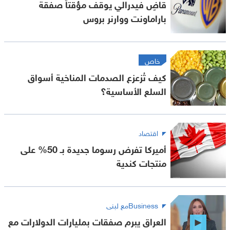
قاضٍ فيدرالي يوقف مؤقتاً صفقة
باراماونت ووارنر بروس
خاص
كيف تُزعزع الصدمات المناخية أسواق
السلع الأساسية؟
اقتصاد
أميركا تفرض رسوما جديدة بـ 50% على
منتجات كندية
Businessمع لبنى
العراق يبرم صفقات بمليارات الدولارات مع