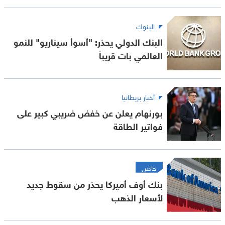
البنوك
البنك الدولي يحذر: "أسوأ سيناريو" للنمو
العالمي بات قريباً
أخبار بريطانيا
بورنهام يعلن عن خفض ضريبي كبير على
فواتير الطاقة
خاص
بنك أوف أميركا يحذر من سقوط جديد
لأسعار الذهب