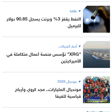
طاقة
النفط يقفز 3% وبرنت يسجل 90.85 دولار
للبرميل
أخبار الشركات
"XRG" تؤسس منصة أعمال متكاملة في
الأميركيتين
مونديال 2026
مونديال المليارات.. مجد كروي وأرباح
قياسية للفيفا