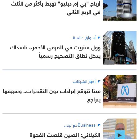
أرباح "بي إم دبليو" تهبط بأكثر من الثلث
في الربع الثاني
أسواق عالمية
وول ستريت في المرمى الأحمر.. ناسداك
يدخل نطاق التصحيح رسمياً
أخبار الشركات
ميتا تتوقع إيرادات دون التقديرات.. وسهمها
يتراجع
Businessمع لبنى
الكيلاني: الصين قلصت الفجوة