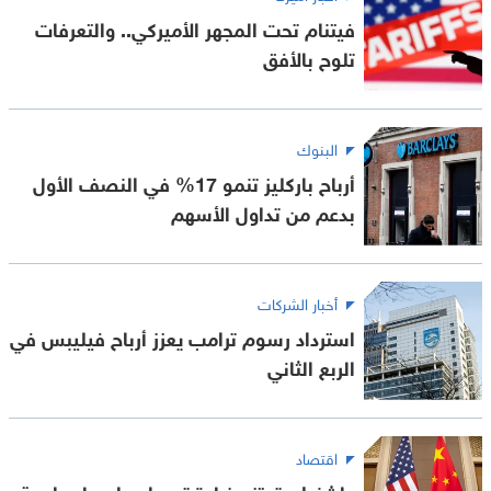
فيتنام تحت المجهر الأميركي.. والتعرفات
تلوح بالأفق
البنوك
أرباح باركليز تنمو 17% في النصف الأول
بدعم من تداول الأسهم
أخبار الشركات
استرداد رسوم ترامب يعزز أرباح فيليبس في
الربع الثاني
اقتصاد
واشنطن تعتزم زيادة تمويل برامج لمواجهة