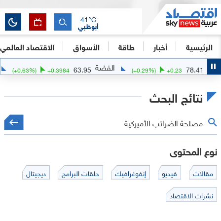
41
°C
أبوظبي
الرئيسية
أخبار
طاقة
الأسواق
الاقتصاد العالمي
الفضة
الذهب
341.02
63.95
(
+
0.63
%)
+
0.3984
(
+
0.29
%)
+
نتائج البحث
نوع المحتوى
مقالات
فيديو
إنفوغرافيك
حلقات البرامج
ديجيتال
نشرات الاقتصاد