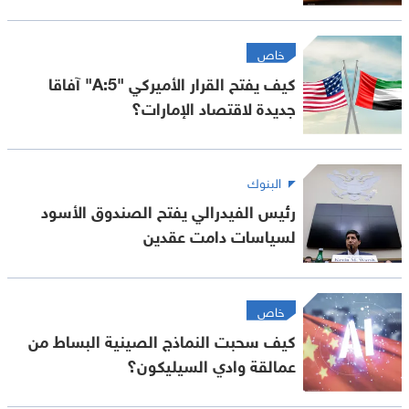
خاص
كيف يفتح القرار الأميركي "A:5" آفاقا
جديدة لاقتصاد الإمارات؟
البنوك
رئيس الفيدرالي يفتح الصندوق الأسود
لسياسات دامت عقدين
خاص
كيف سحبت النماذج الصينية البساط من
عمالقة وادي السيليكون؟