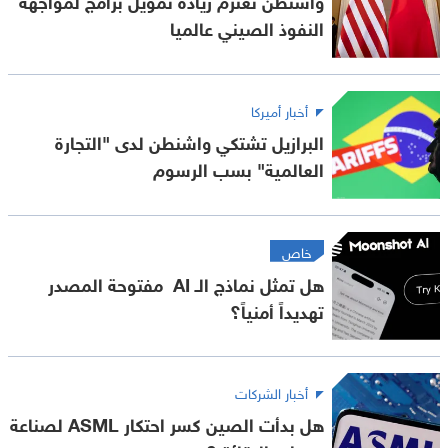
النفوذ الصيني عالميا
أخبار أميركا
البرازيل تشتكي واشنطن لدى "التجارة
العالمية" بسب الرسوم
خاص
هل تمثل نماذج الـ AI مفتوحة المصدر
تهديداً أمنياً؟
أخبار الشركات
هل بدأت الصين كسر احتكار ASML لصناعة