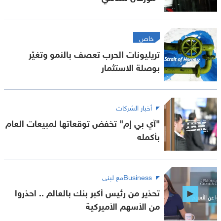
خاص
تريليونات الحرب تعصف بالنمو وتغيّر
بوصلة الاستثمار
أخبار الشركات
"آي بي إم" تخفض توقعاتها لمبيعات العام
بأكمله
Businessمع لبنى
تحذير من رئيس أكبر بنك بالعالم .. احذروا
من الأسهم الأميركية