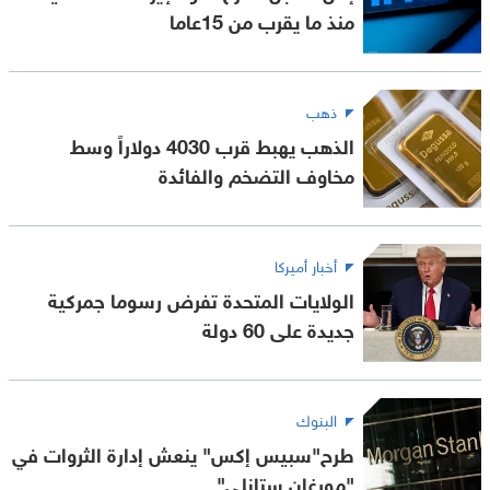
منذ ما يقرب من 15عاما
ذهب
الذهب يهبط قرب 4030 دولاراً وسط
مخاوف التضخم والفائدة
أخبار أميركا
الولايات المتحدة تفرض رسوما جمركية
جديدة على 60 دولة
البنوك
طرح"سبيس إكس" ينعش إدارة الثروات في
"مورغان ستانلي"