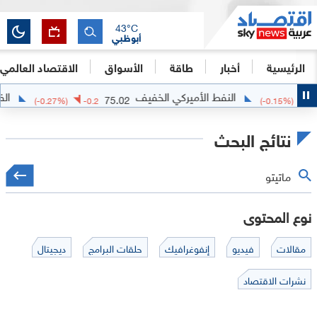
43
°C
أبوظبي
الرئيسية
أخبار
طاقة
الأسواق
الاقتصاد العالمي
النفط الأميركي الخفيف
الفض
75.02
(
-0.27
%)
-0.2
(
-0.15
%)
نتائج البحث
نوع المحتوى
مقالات
فيديو
إنفوغرافيك
حلقات البرامج
ديجيتال
نشرات الاقتصاد