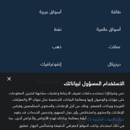
طاقة
أسواق عربية
أسواق عالمية
نفط
عملات
ذهب
ديجيتال
إنفوغرافيك
×
نشرات الاقتصاد
برامج الاقتصاد
الاستخدام المسؤول لبياناتك
نحن وشركاؤنا نستخدم ملفات تعريف الارتباط وتقنيات مشابهة لتخزين المعلومات
على جهازك والوصول إليها ومعالجة البيانات الشخصية مثل عنوان IP والمعرّفات
تابعنا
الفريدة وبيانات التصفح، وذلك من أجل الإعلانات والمحتوى المخصّصين وقياس
الإعلانات والمحتوى واستخلاص رؤى حول الجمهور وتحسين الخدمات. قد يقوم
أيضًا بمعالجة بياناتك لهذه الأغراض ولأغراض أخرى، بما
مزوّدو الجهات الخارجية (2)
في ذلك استخدام بيانات الموقع الجغرافي الدقيقة وخصائص الجهاز. تنطبق