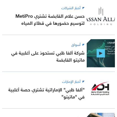
أخبار الشركات
حسن علام القابضة تشتري MetiPro
لتوسيع حضورها في قطاع المياه
أسواق
شركة ألفا ظبي تستحوذ على أغلبية في
ماتيتو القابضة
أخبار الإمارات
"ألفا ظبي" الإماراتية تشتري حصة أغلبية
في "ماتيتو"