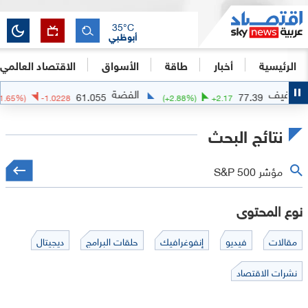
تائج البحث | اقتصاد سكاي نيوز عربية
35
°C
أبوظبي
الرئيسية
أخبار
طاقة
الأسواق
الاقتصاد العالمي
الفضة
الذهب
41
61.055
(
-1.65
%)
-1.0228
(
+
2.88
%)
+
2.17
نتائج البحث
نوع المحتوى
مقالات
فيديو
إنفوغرافيك
حلقات البرامج
ديجيتال
نشرات الاقتصاد