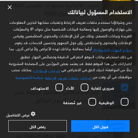
باسف الألمانية تستهدف تقليص التكاليف
×
الاستخدام المسؤول لبياناتك
بنسبة 20% بحلول 2029
نحن وشركاؤنا نستخدم ملفات تعريف الارتباط وتقنيات مشابهة لتخزين المعلومات
على جهازك والوصول إليها ومعالجة البيانات الشخصية مثل عنوان IP والمعرّفات
الفريدة وبيانات التصفح، وذلك من أجل الإعلانات والمحتوى المخصّصين وقياس
عقارات
الإعلانات والمحتوى واستخلاص رؤى حول الجمهور وتحسين الخدمات. قد يقوم
"الدار" تبيع كامل وحدات "الغدير غاردنز"
أيضًا بمعالجة بياناتك لهذه الأغراض ولأغراض أخرى، بما
مزوّدو الجهات الخارجية (2)
بقيمة مليار درهم
في ذلك استخدام بيانات الموقع الجغرافي الدقيقة وخصائص الجهاز. تنطبق
اختياراتك على هذا الموقع فقط. قد يعتمد بعض المورّدين على المصلحة المشروعة
بدلاً من الموافقة؛ لديك الحق في الاعتراض في
. يمكنك سحب
إعدادات الإعلانات
موافقتك في أي وقت من
.
سياسة الخصوصية
إعدادات ملفات تعريف الارتباط
البنوك
ضروري للغاية
الأداء
الاستهداف
غولدمان ساكس: صناديق التحوط تجني
أرباحا قوية من أسهم الرقائق
الوظيفية
غير مُصنفة
عرض التفاصيل
أخبار الإمارات
قبول الكل
رفض الكل
دبي تعتمد 1.5 مليار درهم إضافية من