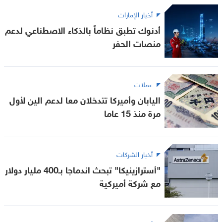
أخبار الإمارات
أدنوك تطبق نظاماً بالذكاء الاصطناعي لدعم
منصات الحفر
عملات
اليابان وأميركا تتدخلان معا لدعم الين لأول
مرة منذ 15 عاما
أخبار الشركات
"أسترازينيكا" تبحث اندماجا بـ400 مليار دولار
مع شركة أميركية