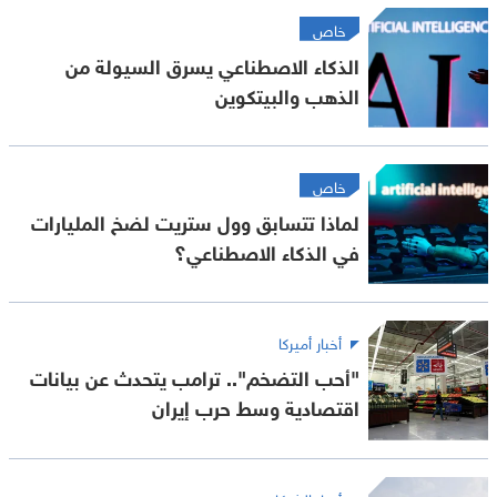
خاص
الذكاء الاصطناعي يسرق السيولة من
الذهب والبيتكوين
خاص
لماذا تتسابق وول ستريت لضخ المليارات
في الذكاء الاصطناعي؟
أخبار أميركا
"أحب التضخم".. ترامب يتحدث عن بيانات
اقتصادية وسط حرب إيران