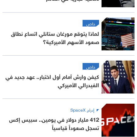
خاص
لماذا يتوقع مورغان ستانلي اتساع نطاق
صعود الأسهم الأميركية؟
خاص
كيفن وارش أمام أول اختبار.. عهد جديد في
الفيدرالي الأميركي
إدراج SpaceX
412 مليار دولار في يومين.. سبيس إكس
تسجل صعوداً قياسياً