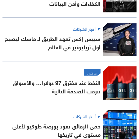
الكفاءات وأمن البيانات
أخبار الشركات
سبيس إكس تمهد الطريق لـ ماسك ليصبح
أول تريليونير في العالم
خاص
النفط عند مفترق 97 دولارا… والأسواق
تترقب الصدمة التالية
أخبار الشركات
حمى الرقائق تقود بورصة طوكيو لأعلى
مستوى في تاريخها