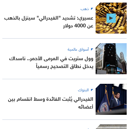
ذهب
عسيري: تشديد "الفيدرالي" سينزل بالذهب
عن 4000 دولار
أسواق عالمية
وول ستريت في المرمى الأحمر.. ناسداك
يدخل نطاق التصحيح رسمياً
البنوك
الفيدرالي يُثبت الفائدة وسط انقسام بين
أعضائه