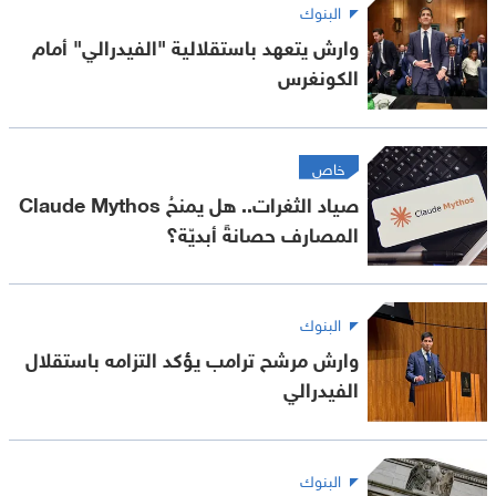
البنوك
وارش يتعهد باستقلالية "الفيدرالي" أمام
الكونغرس
خاص
صياد الثغرات.. هل يمنحُ Claude Mythos
المصارف حصانةً أبديّة؟
البنوك
وارش مرشح ترامب يؤكد التزامه باستقلال
الفيدرالي
البنوك