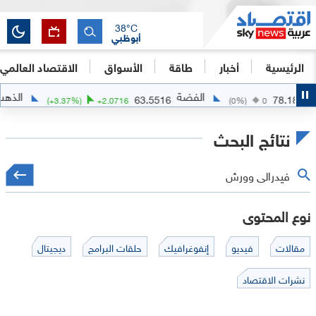
38
°C
أبوظبي
الرئيسية
أخبار
طاقة
الأسواق
الاقتصاد العالمي
الفضة
الذهب
4341.7114
63.5516
6
(
+
3.37
%)
+
2.0716
(
0
%)
نتائج البحث
نوع المحتوى
مقالات
فيديو
إنفوغرافيك
حلقات البرامج
ديجيتال
نشرات الاقتصاد