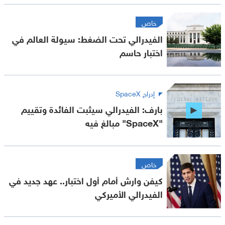
خاص
الفيدرالي تحت الضغط: سيولة العالم في
اختبار حاسم
إدراج SpaceX
بارف: الفيدرالي سيثبت الفائدة وتقييم
"SpaceX" مبالغ فيه
خاص
كيفن وارش أمام أول اختبار.. عهد جديد في
الفيدرالي الأميركي