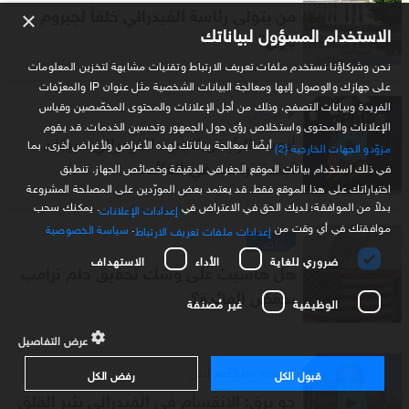
من يتولى رئاسة الفيدرالي خلفاً لجيروم
×
الاستخدام المسؤول لبياناتك
باول؟
نحن وشركاؤنا نستخدم ملفات تعريف الارتباط وتقنيات مشابهة لتخزين المعلومات
على جهازك والوصول إليها ومعالجة البيانات الشخصية مثل عنوان IP والمعرّفات
الفريدة وبيانات التصفح، وذلك من أجل الإعلانات والمحتوى المخصّصين وقياس
أسواق
الإعلانات والمحتوى واستخلاص رؤى حول الجمهور وتحسين الخدمات. قد يقوم
أيوب: الرئيس الجديد للفيدرالي سينفذ
أيضًا بمعالجة بياناتك لهذه الأغراض ولأغراض أخرى، بما
مزوّدو الجهات الخارجية (2)
أجندة ترامب في الفائدة
في ذلك استخدام بيانات الموقع الجغرافي الدقيقة وخصائص الجهاز. تنطبق
اختياراتك على هذا الموقع فقط. قد يعتمد بعض المورّدين على المصلحة المشروعة
بدلاً من الموافقة؛ لديك الحق في الاعتراض في
. يمكنك سحب
إعدادات الإعلانات
موافقتك في أي وقت من
.
سياسة الخصوصية
إعدادات ملفات تعريف الارتباط
خاص
ضروري للغاية
الأداء
الاستهداف
هل هاسيت على وشك تحقيق حلم ترامب
بخفض الفائدة؟
الوظيفية
غير مُصنفة
عرض التفاصيل
Businessمع لبنى
قبول الكل
رفض الكل
جو يرق: الانقسام في الفيدرالي يثير القلق