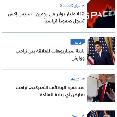
إدراج SpaceX
412 مليار دولار في يومين.. سبيس إكس
تسجل صعوداً قياسياً
خاص
ثلاثة سيناريوهات للعلاقة بين ترامب
ووارش
اقتصاد
بعد قفزة الوظائف الأميركية.. ترامب
يعارض أي زيادة للفائدة
البنوك