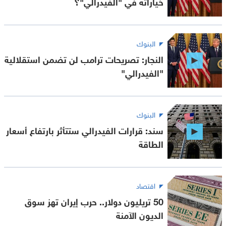
خياراته في "الفيدرالي"؟
البنوك
النجار: تصريحات ترامب لن تضمن استقلالية
"الفيدرالي"
البنوك
سند: قرارات الفيدرالي ستتأثر بارتفاع أسعار
الطاقة
اقتصاد
50 تريليون دولار.. حرب إيران تهز سوق
الديون الآمنة