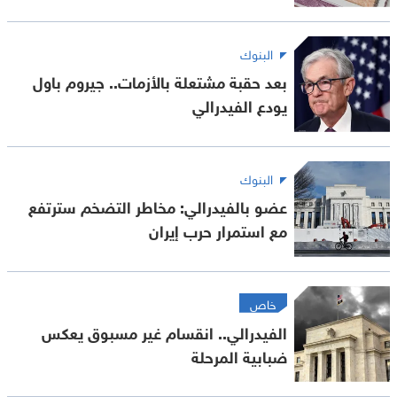
البنوك
بعد حقبة مشتعلة بالأزمات.. جيروم باول
يودع الفيدرالي
البنوك
عضو بالفيدرالي: مخاطر التضخم سترتفع
مع استمرار حرب إيران
خاص
الفيدرالي.. انقسام غير مسبوق يعكس
ضبابية المرحلة