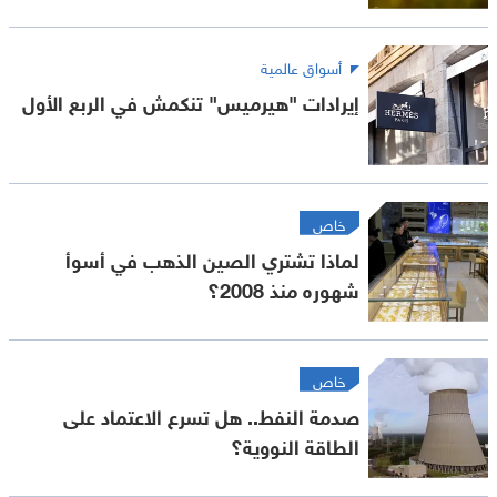
أسواق عالمية
إيرادات "هيرميس" تنكمش في الربع الأول
خاص
لماذا تشتري الصين الذهب في أسوأ
شهوره منذ 2008؟
خاص
صدمة النفط.. هل تسرع الاعتماد على
الطاقة النووية؟