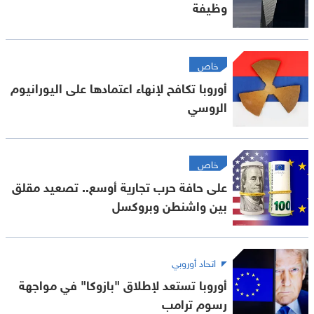
وظيفة
خاص
أوروبا تكافح لإنهاء اعتمادها على اليورانيوم
الروسي
خاص
على حافة حرب تجارية أوسع.. تصعيد مقلق
بين واشنطن وبروكسل
اتحاد أوروبي
أوروبا تستعد لإطلاق "بازوكا" في مواجهة
رسوم ترامب