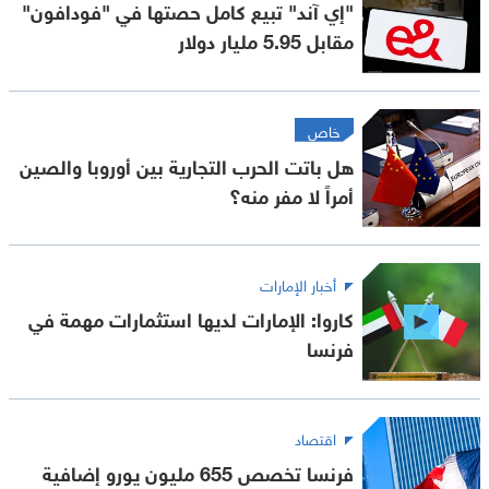
"إي آند" تبيع كامل حصتها في "فودافون"
مقابل 5.95 مليار دولار
خاص
هل باتت الحرب التجارية بين أوروبا والصين
أمراً لا مفر منه؟
أخبار الإمارات
كاروا: الإمارات لديها استثمارات مهمة في
فرنسا
اقتصاد
فرنسا تخصص 655 مليون يورو إضافية