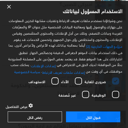
أميركي للصين؟
×
الاستخدام المسؤول لبياناتك
نحن وشركاؤنا نستخدم ملفات تعريف الارتباط وتقنيات مشابهة لتخزين المعلومات
على جهازك والوصول إليها ومعالجة البيانات الشخصية مثل عنوان IP والمعرّفات
الفريدة وبيانات التصفح، وذلك من أجل الإعلانات والمحتوى المخصّصين وقياس
اقتصاد
الإعلانات والمحتوى واستخلاص رؤى حول الجمهور وتحسين الخدمات. قد يقوم
جان مسيحة: حكومة فرنسا عاجزة عن
أيضًا بمعالجة بياناتك لهذه الأغراض ولأغراض أخرى، بما
مزوّدو الجهات الخارجية (2)
مواجهة أزمتها المالية
في ذلك استخدام بيانات الموقع الجغرافي الدقيقة وخصائص الجهاز. تنطبق
اختياراتك على هذا الموقع فقط. قد يعتمد بعض المورّدين على المصلحة المشروعة
بدلاً من الموافقة؛ لديك الحق في الاعتراض في
. يمكنك سحب
إعدادات الإعلانات
موافقتك في أي وقت من
.
سياسة الخصوصية
إعدادات ملفات تعريف الارتباط
Businessمع لبنى
ضروري للغاية
الأداء
الاستهداف
فرنسا تفقد ثقة المستثمرين.. والحكومة
تكافح لاستعادتها
الوظيفية
غير مُصنفة
عرض التفاصيل
خاص
قبول الكل
رفض الكل
كيف يتعامل العالم مع أزمة الديون؟