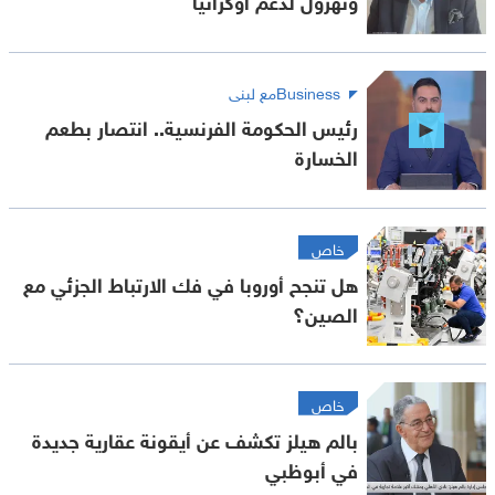
Businessمع لبنى
رئيس الحكومة الفرنسية.. انتصار بطعم
الخسارة
خاص
هل تنجح أوروبا في فك الارتباط الجزئي مع
الصين؟
خاص
بالم هيلز تكشف عن أيقونة عقارية جديدة
في أبوظبي