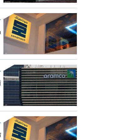
س
أ
ت