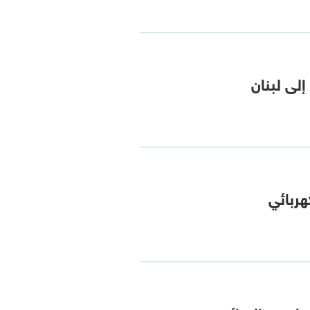
لى لبنان
ربائي