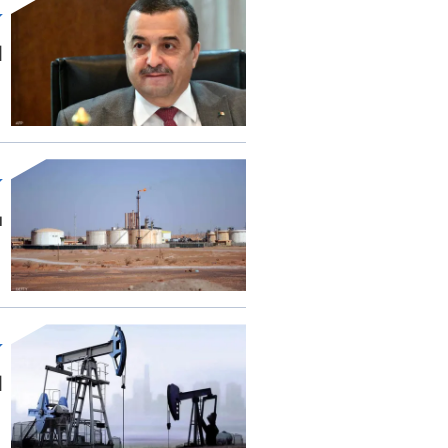
ال
س
ال