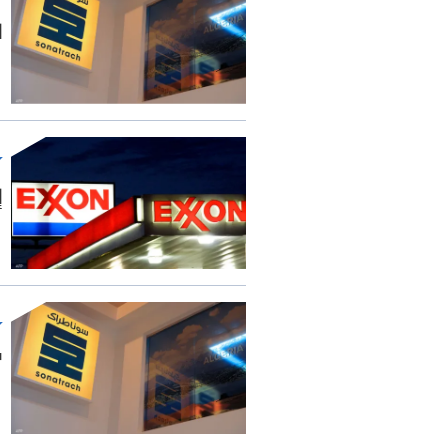
ا
إ
"