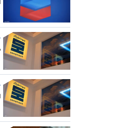
ا
م
ا