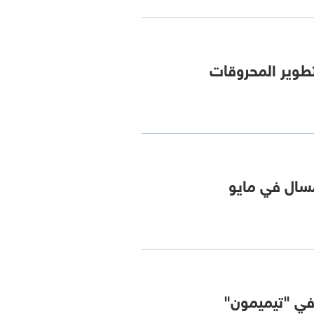
طوير المحروقات
مسال في مايو
 في "تيميمون"