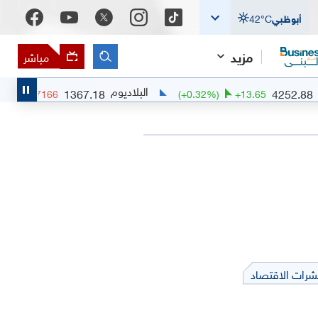
أبوظبي
°C
42
مزيد
مباشر
البلاديوم
1367.18
(
-0.27
%)
-3.7166
(
+
0.32
%)
+
13.
شرات الاقتصاد