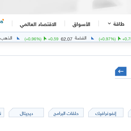
طاقة
الأسواق
الاقتصاد العالمي
الفضة
الذهب
4252.88
62.07
65
(
+
0.96
%)
+
0.59
(
+
0.
إنفوغرافيك
حلقات البرامج
ديجيتال
ن