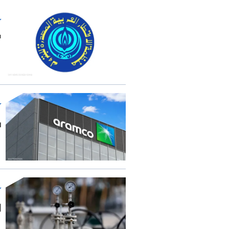
"
س
ا