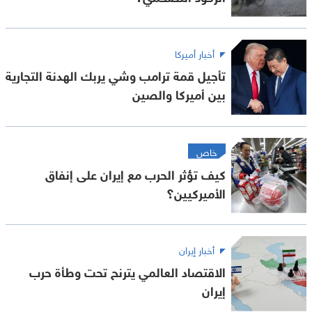
أخبار أميركا
تأجيل قمة ترامب وشي يربك الهدنة التجارية
بين أميركا والصين
خاص
كيف تؤثر الحرب مع إيران على إنفاق
الأميركيين؟
أخبار إيران
الاقتصاد العالمي يترنح تحت وطأة حرب
إيران