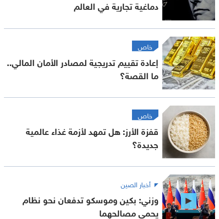
دماغية تجارية في العالم
خاص
إعادة تقييم تدريجية لمصادر الأمان المالي..
ما القصة؟
خاص
قفزة الأرز: هل تمهد لأزمة غذاء عالمية
جديدة؟
أخبار الصين
وزني: بكين وموسكو تدفعان نحو نظام
يحمي مصالحهما