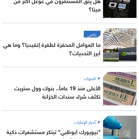
هل يثق المستثمرون في غوغل أكثر من
ميتا؟
خاص
ما العوامل المحفزة لطفرة إنفيديا؟ وما هي
أبرز التحديات؟
البنوك
الأعلى منذ 19 عاماً.. بنوك وول ستريت
تكثف شراء سندات الخزانة
أخبار الإمارات
"نيويورك أبوظبي" تبتكر مستشعرات ذكية