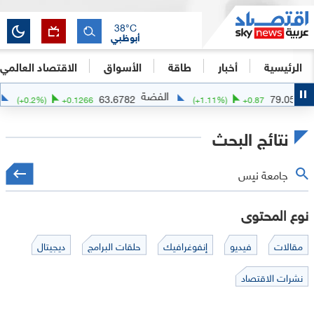
38
°C
أبوظبي
الرئيسية
أخبار
طاقة
الأسواق
الاقتصاد العالمي
الفضة
الذهب
327.11
63.6782
(
+
0.2
%)
+
0.1266
(
+
1.11
%)
نتائج البحث
نوع المحتوى
مقالات
فيديو
إنفوغرافيك
حلقات البرامج
ديجيتال
نشرات الاقتصاد