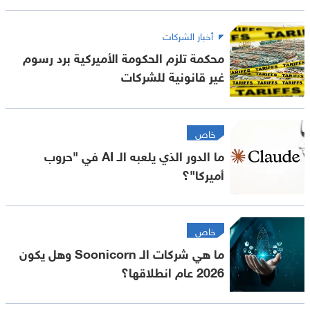
أخبار الشركات
محكمة تلزم الحكومة الأميركية برد رسوم
غير قانونية للشركات
خاص
ما الدور الذي يلعبه الـ AI في "حروب
أميركا"؟
خاص
ما هي شركات الـ Soonicorn وهل يكون
2026 عام انطلاقها؟