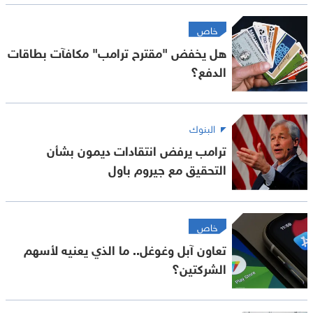
خاص
هل يخفض "مقترح ترامب" مكافآت بطاقات
الدفع؟
البنوك
ترامب يرفض انتقادات ديمون بشأن
التحقيق مع جيروم باول
خاص
تعاون آبل وغوغل.. ما الذي يعنيه لأسهم
الشركتين؟