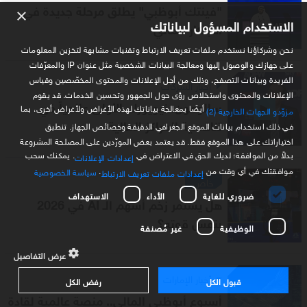
"فينتك أبوظبي" يطلق مرحلة جديدة في
×
الاستخدام المسؤول لبياناتك
الابتكار المالي
نحن وشركاؤنا نستخدم ملفات تعريف الارتباط وتقنيات مشابهة لتخزين المعلومات
على جهازك والوصول إليها ومعالجة البيانات الشخصية مثل عنوان IP والمعرّفات
الفريدة وبيانات التصفح، وذلك من أجل الإعلانات والمحتوى المخصّصين وقياس
أخبار الشركات
الإعلانات والمحتوى واستخلاص رؤى حول الجمهور وتحسين الخدمات. قد يقوم
سالومون: نيويورك الأولى عالمياً في
أيضًا بمعالجة بياناتك لهذه الأغراض ولأغراض أخرى، بما
مزوّدو الجهات الخارجية (2)
تنافسية المراكز المالية
في ذلك استخدام بيانات الموقع الجغرافي الدقيقة وخصائص الجهاز. تنطبق
اختياراتك على هذا الموقع فقط. قد يعتمد بعض المورّدين على المصلحة المشروعة
بدلاً من الموافقة؛ لديك الحق في الاعتراض في
. يمكنك سحب
إعدادات الإعلانات
موافقتك في أي وقت من
.
سياسة الخصوصية
إعدادات ملفات تعريف الارتباط
خاص
ضروري للغاية
الأداء
الاستهداف
هل يستمر زخم أسهم الـ AI في 2026
بنفس قوته؟
الوظيفية
غير مُصنفة
عرض التفاصيل
أخبار الإمارات
قبول الكل
رفض الكل
أسبوع أبوظبي المالي.. منصة عالمية لقادة