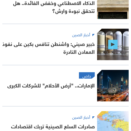
الذكاء الاصطناعي وخفض الفائدة.. هل
تتحقق نبوءة وارش؟
أخبار الصين
خبير صيني: واشنطن تنافس بكين على نفوذ
المعادن النادرة
خاص
الإمارات.. "أرض الأحلام" للشركات الكبرى
أخبار الصين
صادرات السلع الصينية تربك اقتصادات