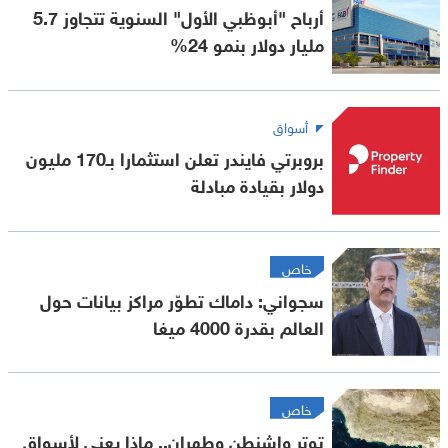
أرباح "أبوظبي الأول" السنوية تتجاوز 5.7
مليار دولار بنمو 24%
أسواق
بروبرتي فايندر تعلن استثمارا بـ170 مليون
دولار بقيادة مبادلة
خاص
سجواني: داماك تطوّر مراكز بيانات حول
العالم بقدرة 4000 ميغا
خاص
توتر واشنطن وطهران.. ماذا يعني لأسواق