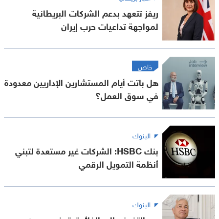
ريفز تتعهد بدعم الشركات البريطانية
لمواجهة تداعيات حرب إيران
خاص
هل باتت أيام المستشارين الإداريين معدودة
في سوق العمل؟
البنوك
بنك HSBC: الشركات غير مستعدة لتبني
أنظمة التمويل الرقمي
البنوك
من التضخم إلى الفائدة: تحذير ديمون من