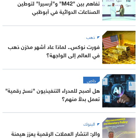
تفاهم بين "M42" و"أرسيرا" لتوطين
الصناعات الدوائية في أبوظبي
ذهب
فورت نوكس.. لماذا عاد أشهر مخزن ذهب
في العالم إلى الواجهة؟
خاص
هل أصبح للمدراء التنفيذيون "نسخ رقمية"
تعمل بدلاً منهم؟
البنوك
والر: انتشار العملات الرقمية يعزز هيمنة