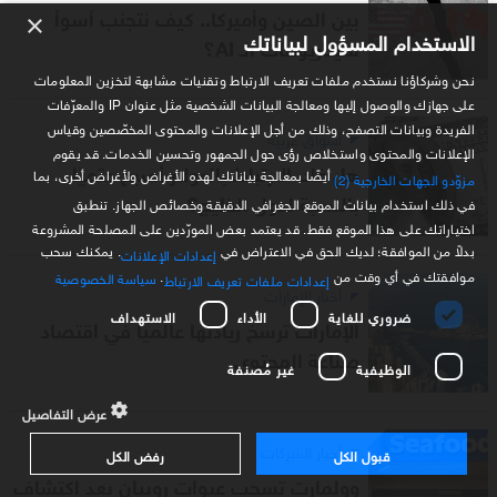
بين الصين وأميركا.. كيف نتجنب أسوأ
×
الاستخدام المسؤول لبياناتك
سيناريوهات الـ AI؟
نحن وشركاؤنا نستخدم ملفات تعريف الارتباط وتقنيات مشابهة لتخزين المعلومات
على جهازك والوصول إليها ومعالجة البيانات الشخصية مثل عنوان IP والمعرّفات
الفريدة وبيانات التصفح، وذلك من أجل الإعلانات والمحتوى المخصّصين وقياس
أسواق عربية
الإعلانات والمحتوى واستخلاص رؤى حول الجمهور وتحسين الخدمات. قد يقوم
هل فك الارتباط بالدولار أصبح حتميًا
أيضًا بمعالجة بياناتك لهذه الأغراض ولأغراض أخرى، بما
مزوّدو الجهات الخارجية (2)
بالنسبة لدول الخليج؟
في ذلك استخدام بيانات الموقع الجغرافي الدقيقة وخصائص الجهاز. تنطبق
اختياراتك على هذا الموقع فقط. قد يعتمد بعض المورّدين على المصلحة المشروعة
بدلاً من الموافقة؛ لديك الحق في الاعتراض في
. يمكنك سحب
إعدادات الإعلانات
موافقتك في أي وقت من
.
سياسة الخصوصية
إعدادات ملفات تعريف الارتباط
أخبار الإمارات
ضروري للغاية
الأداء
الاستهداف
الإمارات ترسخ ريادتها عالميا في اقتصاد
صناعة المحتوى
الوظيفية
غير مُصنفة
عرض التفاصيل
أخبار الشركات
قبول الكل
رفض الكل
وولمارت تسحب عبوات روبيان بعد اكتشاف