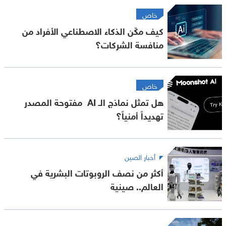
خاص
كيف مكّن الذكاء الاصطناعي الأفراد من
منافسة الشركات؟
خاص
هل تمثل نماذج الـ AI مفتوحة المصدر
تهديداً أمنياً؟
أخبار الصين
أكثر من نصف الروبوتات البشرية في
العالم.. صينية