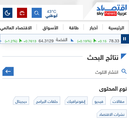
43
°C
أبوظبي
الرئيسية
أخبار
طاقة
الأسواق
الاقتصاد العالمي
الفضة
الذهب
5.04
64.3129
(
+
1.2
%)
+
0.7613
(
+
0.19
%)
+
0
نتائج البحث
نوع المحتوى
مقالات
فيديو
إنفوغرافيك
حلقات البرامج
ديجيتال
نشرات الاقتصاد