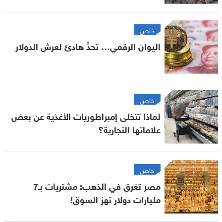
خاص
اليوان الرقمي… تحدٍّ هادئ لعرش الدولار
خاص
لماذا تتخلى إمبراطوريات الأغذية عن بعض
علاماتها التجارية؟
خاص
مصر تغرق في الذهب: مشتريات بـ7
مليارات دولار تهز السوق!