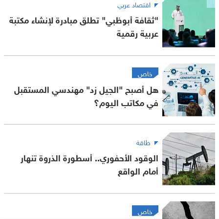
اقتصاد عربي
"ثقافة أبوظبي" تطلق مبادرة لإنشاء مكتبة
عربية رقمية
خاص
هل أصبح "الجيل زد" مهندسي المستقبل
في مكاتب اليوم؟
طاقة
الوقود الأحفوري.. أسطورة الذروة تنهار
أمام الواقع
خاص