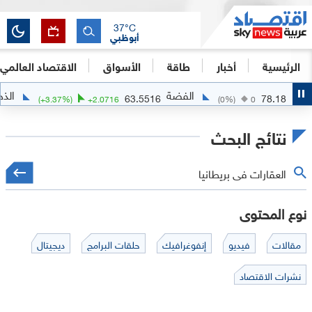
37
°C
أبوظبي
الرئيسية
أخبار
طاقة
الأسواق
الاقتصاد العالمي
الفضة
الذهب
4341.7114
63.5516
(
+
3.37
%)
+
2.0716
(
0
%)
نتائج البحث
نوع المحتوى
مقالات
فيديو
إنفوغرافيك
حلقات البرامج
ديجيتال
نشرات الاقتصاد