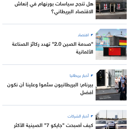
هل تنجح سياسات بورنهام في إنعاش
الاقتصاد البريطاني؟
اقتصاد
"صدمة الصين 2.0" تهدد ركائز الصناعة
الألمانية
أخبار بريطانيا
بيرنام: البريطانيون سئموا وعلينا أن نكون
أفضل
أخبار الشركات
كيف أصبحت "جايكو 7" الصينية الأكثر