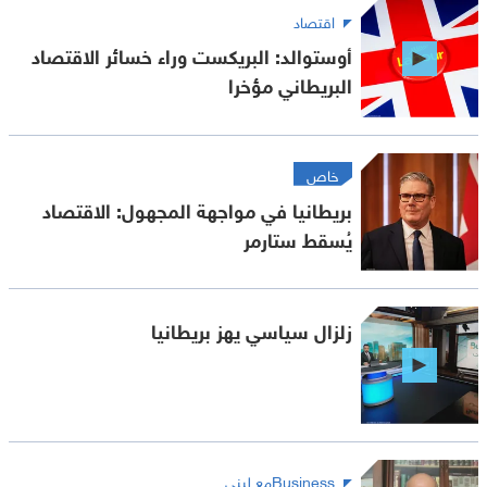
اقتصاد
أوستوالد: البريكست وراء خسائر الاقتصاد
البريطاني مؤخرا
خاص
بريطانيا في مواجهة المجهول: الاقتصاد
يُسقط ستارمر
زلزال سياسي يهز بريطانيا
Businessمع لبنى