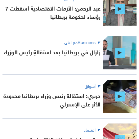
عبد الرحمن: الأزمات الاقتصادية أسقطت 7
رؤساء لحكومة بريطانيا
Businessمع لبنى
زلزال في بريطانيا بعد استقالةِ رئيس الوزراء
أسواق
حريري: استقالة رئيس وزراء بريطانيا محدودة
الأثر على الإسترلي
اقتصاد
يعقوب: إعادة هيكلة الاقتصاد المصري