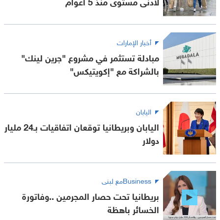
لأدنى مستوى منذ 5 أعوام
أخبار الإمارات
مبادلة تستثمر في مشروع "جرين لينك"
بالشراكة مع "إكويتيكس"
اليابان
اليابان وبريطانيا توقعان اتفاقيات بـ24 مليار
دولار
Businessمع لبنى
بريطانيا تحت حصار المجرمين ..وفاتورة
الخسائر باهظة