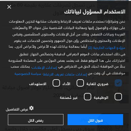
دبي تسجل تصرفات عقارية بقيمة 69 مليار
×
الاستخدام المسؤول لبياناتك
دولار في الربع الأول
نحن وشركاؤنا نستخدم ملفات تعريف الارتباط وتقنيات مشابهة لتخزين المعلومات
على جهازك والوصول إليها ومعالجة البيانات الشخصية مثل عنوان IP والمعرّفات
الفريدة وبيانات التصفح، وذلك من أجل الإعلانات والمحتوى المخصّصين وقياس
أخبار الشركات
الإعلانات والمحتوى واستخلاص رؤى حول الجمهور وتحسين الخدمات. قد يقوم
"مبادلة" تعزز حضورها عالميا باستثمارات
أيضًا بمعالجة بياناتك لهذه الأغراض ولأغراض أخرى، بما
مزوّدو الجهات الخارجية (2)
وشراكات إستراتيجية
في ذلك استخدام بيانات الموقع الجغرافي الدقيقة وخصائص الجهاز. تنطبق
اختياراتك على هذا الموقع فقط. قد يعتمد بعض المورّدين على المصلحة المشروعة
بدلاً من الموافقة؛ لديك الحق في الاعتراض في
. يمكنك سحب
إعدادات الإعلانات
موافقتك في أي وقت من
.
سياسة الخصوصية
إعدادات ملفات تعريف الارتباط
أخبار الإمارات
ضروري للغاية
الأداء
الاستهداف
عام استثنائي.. 385 مليار دولار أصول مبادلة
للاستثمار في 2025
الوظيفية
غير مُصنفة
عرض التفاصيل
أسواق
قبول الكل
رفض الكل
سوق دبي يسجل أعلى مكاسب خلال جلسة