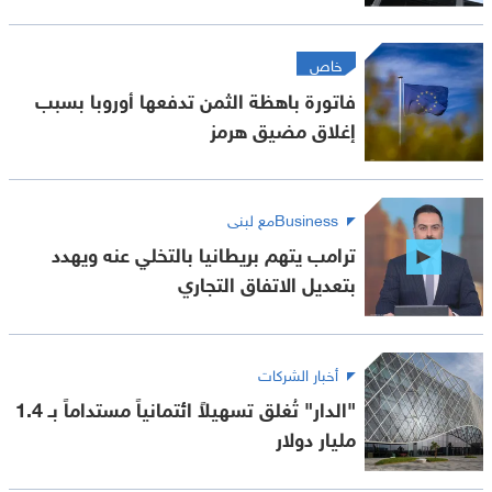
خاص
فاتورة باهظة الثمن تدفعها أوروبا بسبب
إغلاق مضيق هرمز
Businessمع لبنى
ترامب يتهم بريطانيا بالتخلي عنه ويهدد
بتعديل الاتفاق التجاري
أخبار الشركات
"الدار" تُغلق تسهيلاً ائتمانياً مستداماً بـ 1.4
مليار دولار