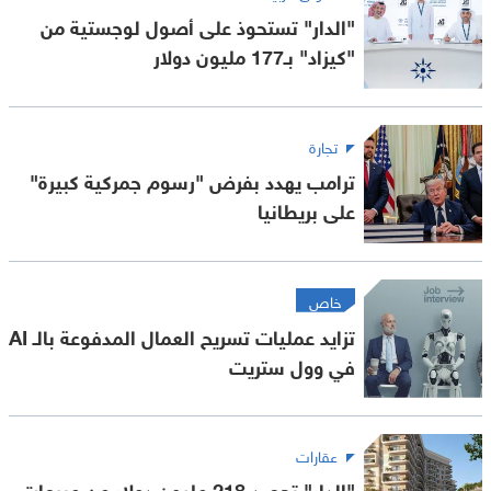
"الدار" تستحوذ على أصول لوجستية من
"كيزاد" بـ177 مليون دولار
تجارة
ترامب يهدد بفرض "رسوم جمركية كبيرة"
على بريطانيا
خاص
تزايد عمليات تسريح العمال المدفوعة بالـ AI
في وول ستريت
عقارات
"الدار" تحصد 218 مليون دولار من مبيعات