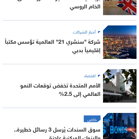
الخام الروسي
أخبار الشركات
شركة "سنشري 21" العالمية تؤسس مكتباً
إقليمياً بدبي
اقتصاد
الأمم المتحدة تخفض توقعات النمو
العالمي إلى 2.5%
خاص
سوق السندات يُرسل 3 رسائل خطيرة..
والبنوك المركزية عاجزة