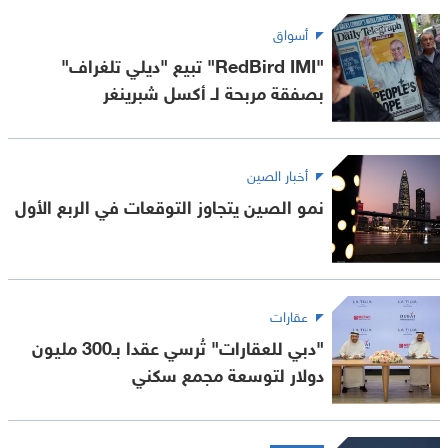
أسواق
"RedBird IMI" تبيع "ديلي تلغراف"
بصفقة مربحة لـ أكسل شبرينغر
أخبار الصين
نمو الصين يتجاوز التوقعات في الربع الأول
عقارات
"دبي للعقارات" تُرسي عقدا بـ300 مليون
دولار لتوسعة مجمع سكني