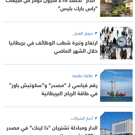
"ياس بارك بليس"
سوق العمل
ارتفاع وتيرة شطب الوظائف في بريطانيا
خلال الشهر الماضي
طاقة نظيفة
رقم قياسي لـ "مصدر" و"سكوتيش باور"
في طاقة الرياح البريطانية
أخبار الشركات
الدار ومبادلة تشتريان "ذا لينك" في مصدر
بـ 178 مليون دولار