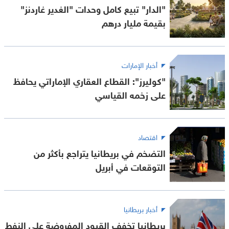
"الدار" تبيع كامل وحدات "الغدير غاردنز"
بقيمة مليار درهم
أخبار الإمارات
"كوليرز": القطاع العقاري الإماراتي يحافظ
على زخمه القياسي
اقتصاد
التضخم في بريطانيا يتراجع بأكثر من
التوقعات في أبريل
أخبار بريطانيا
بريطانيا تخفف القيود المفروضة على النفط