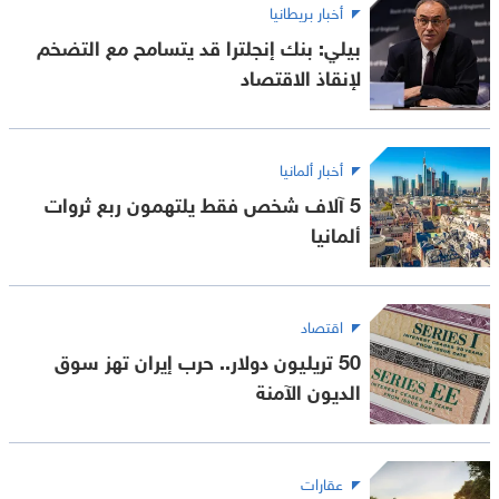
أخبار بريطانيا
بيلي: بنك إنجلترا قد يتسامح مع التضخم
لإنقاذ الاقتصاد
أخبار ألمانيا
5 آلاف شخص فقط يلتهمون ربع ثروات
ألمانيا
اقتصاد
50 تريليون دولار.. حرب إيران تهز سوق
الديون الآمنة
عقارات