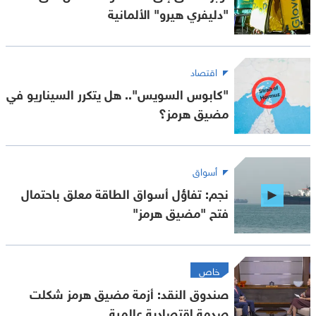
"دليفري هيرو" الألمانية
اقتصاد
"كابوس السويس".. هل يتكرر السيناريو في
مضيق هرمز؟
أسواق
نجم: تفاؤل أسواق الطاقة معلق باحتمال
فتح "مضيق هرمز"
خاص
صندوق النقد: أزمة مضيق هرمز شكلت
صدمة اقتصادية عالمية