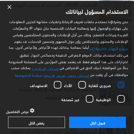
الإمارات 2026.. اقتصاد لا يعرف التوقف
×
الاستخدام المسؤول لبياناتك
نحن وشركاؤنا نستخدم ملفات تعريف الارتباط وتقنيات مشابهة لتخزين المعلومات
على جهازك والوصول إليها ومعالجة البيانات الشخصية مثل عنوان IP والمعرّفات
الفريدة وبيانات التصفح، وذلك من أجل الإعلانات والمحتوى المخصّصين وقياس
أسواق
الإعلانات والمحتوى واستخلاص رؤى حول الجمهور وتحسين الخدمات. قد يقوم
"RedBird IMI" تبيع "ديلي تلغراف"
أيضًا بمعالجة بياناتك لهذه الأغراض ولأغراض أخرى، بما
مزوّدو الجهات الخارجية (2)
بصفقة مربحة لـ أكسل شبرينغر
في ذلك استخدام بيانات الموقع الجغرافي الدقيقة وخصائص الجهاز. تنطبق
اختياراتك على هذا الموقع فقط. قد يعتمد بعض المورّدين على المصلحة المشروعة
بدلاً من الموافقة؛ لديك الحق في الاعتراض في
. يمكنك سحب
إعدادات الإعلانات
موافقتك في أي وقت من
.
سياسة الخصوصية
إعدادات ملفات تعريف الارتباط
أخبار الإمارات
ضروري للغاية
الأداء
الاستهداف
اتفاقية إماراتية صينية لإنشاء منصة
متكاملة للطاقة النظيفة
الوظيفية
غير مُصنفة
عرض التفاصيل
أخبار الإمارات
قبول الكل
رفض الكل
الإمارات والأردن توقعان اتفاقيات إطلاق