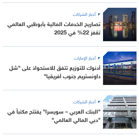
أخبار الشركات
تصاريح الخدمات المالية بأبوظبي العالمي
تقفز 22% في 2025
أخبار الإمارات
أدنوك للتوزيع تتفق للاستحواذ على "شل
داونستريم جنوب أفريقيا"
أخبار الشركات
"البنك العربي – سويسرا" يفتتح مكتباً في
"دبي المالي العالمي"