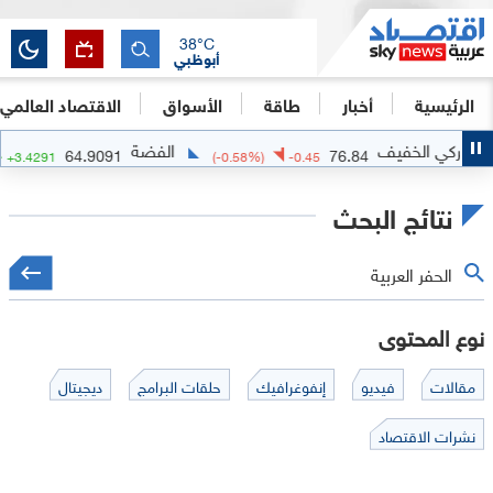
38
°C
أبوظبي
الرئيسية
أخبار
طاقة
الأسواق
الاقتصاد العالمي
الفضة
ا
64.9091
76.84
(
+
5.58
%)
+
3.4291
(
-0.58
%)
-0.45
نتائج البحث
نوع المحتوى
مقالات
فيديو
إنفوغرافيك
حلقات البرامج
ديجيتال
نشرات الاقتصاد