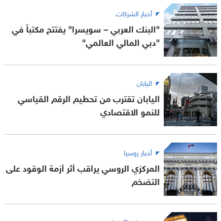
أخبار الشركات
"البنك العربي – سويسرا" يفتتح مكتباً في
"دبي المالي العالمي"
اليابان
اليابان تقترب من تحطيم الرقم القياسي
للنمو الاقتصادي
أخبار روسيا
المركزي الروسي يراقب أثر أزمة الوقود على
التضخم