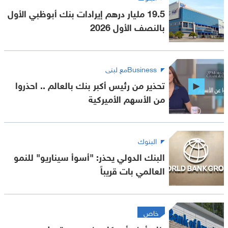
19.5 مليار درهم إيرادات بنك أبوظبي الأول
بالنصف الأول 2026
Businessمع لبنى
تحذير من رئيس أكبر بنك بالعالم .. احذروا
من الأسهم الأميركية
البنوك
البنك الدولي يحذر: "أسوأ سيناريو" للنمو
العالمي بات قريباً
خاص