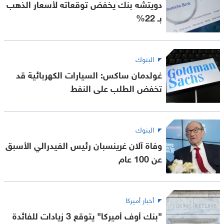
دويتشه بنك يخفض توقعاته لأسعار الذهب
بـ 22%
البنوك
غولدمان ساكس: السيارات الكهربائية قد
تخفض الطلب على النفط
البنوك
وفاة آلان غرينسبان رئيس الفيدرالي الأسبق
عن 100 عام
أخبار أميركا
"بنك أوف أميركا" يتوقع 3 زيادات للفائدة