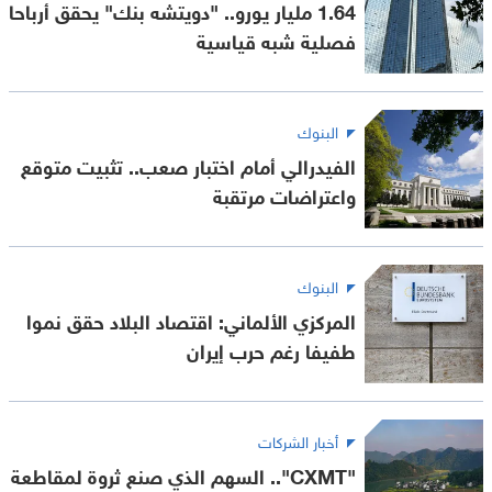
1.64 مليار يورو.. "دويتشه بنك" يحقق أرباحا
فصلية شبه قياسية
البنوك
الفيدرالي أمام اختبار صعب.. تثبيت متوقع
واعتراضات مرتقبة
البنوك
المركزي الألماني: اقتصاد البلاد حقق نموا
طفيفا رغم حرب إيران
أخبار الشركات
"CXMT".. السهم الذي صنع ثروة لمقاطعة