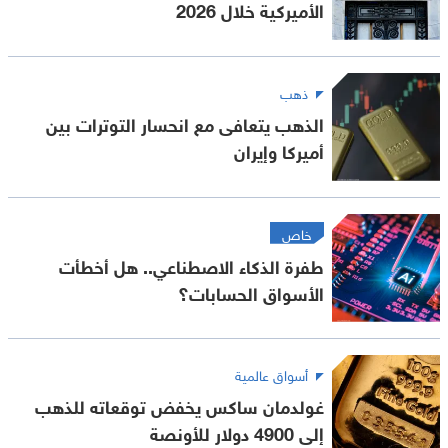
الأميركية خلال 2026
ذهب
الذهب يتعافى مع انحسار التوترات بين
أميركا وإيران
خاص
طفرة الذكاء الاصطناعي.. هل أخطأت
الأسواق الحسابات؟
أسواق عالمية
غولدمان ساكس يخفض توقعاته للذهب
إلى 4900 دولار للأونصة