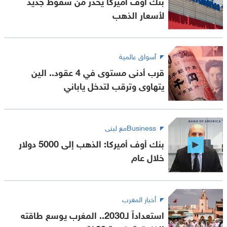
بنك أوف أميركا يحذر من سقوط جديد
لأسعار الذهب
أسواق عالمية
قرب أدنى مستوى في 4 عقود.. الين
يتهاوى وترقب لتدخل ياباني
Businessمع لبنى
بنك أوف أميركا: الذهب إلى 5000 دولار
خلال عام
أخبار المغرب
استعداداً لـ2030.. المغرب يوسع طاقته