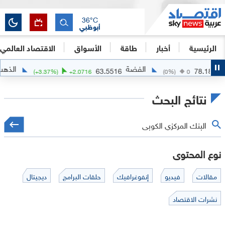
36
°C
أبوظبي
الرئيسية
أخبار
طاقة
الأسواق
الاقتصاد العالمي
الفضة
الذهب
4341.7114
63.5516
6
(
+
3.37
%)
+
2.0716
(
0
%)
نتائج البحث
نوع المحتوى
مقالات
فيديو
إنفوغرافيك
حلقات البرامج
ديجيتال
نشرات الاقتصاد