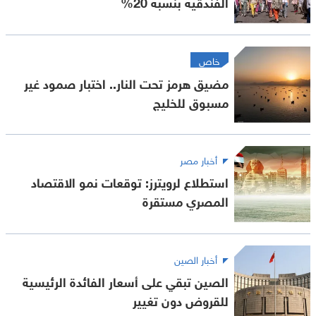
الفندقية بنسبة 20%
خاص
مضيق هرمز تحت النار.. اختبار صمود غير
مسبوق للخليج
أخبار مصر
استطلاع لرويترز: توقعات نمو الاقتصاد
المصري مستقرة
أخبار الصين
الصين تبقي على أسعار الفائدة الرئيسية
للقروض دون تغيير