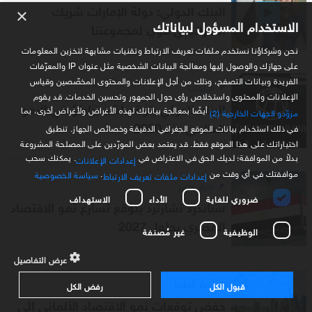
البنك الدولي: دولة الإمارات شريك
×
الاستخدام المسؤول لبياناتك
استراتيجي قوي لمجموعتنا
نحن وشركاؤنا نستخدم ملفات تعريف الارتباط وتقنيات مشابهة لتخزين المعلومات
على جهازك والوصول إليها ومعالجة البيانات الشخصية مثل عنوان IP والمعرّفات
الفريدة وبيانات التصفح، وذلك من أجل الإعلانات والمحتوى المخصّصين وقياس
البنوك
الإعلانات والمحتوى واستخلاص رؤى حول الجمهور وتحسين الخدمات. قد يقوم
البنك الدولي يتوقع أشد تباطؤ في النمو
أيضًا بمعالجة بياناتك لهذه الأغراض ولأغراض أخرى، بما
مزوّدو الجهات الخارجية (2)
العالمي منذ 2020
في ذلك استخدام بيانات الموقع الجغرافي الدقيقة وخصائص الجهاز. تنطبق
اختياراتك على هذا الموقع فقط. قد يعتمد بعض المورّدين على المصلحة المشروعة
بدلاً من الموافقة؛ لديك الحق في الاعتراض في
. يمكنك سحب
إعدادات الإعلانات
موافقتك في أي وقت من
.
سياسة الخصوصية
إعدادات ملفات تعريف الارتباط
أخبار مصر
ضروري للغاية
الأداء
الاستهداف
ستاندرد تشارترد يتوقع تسارع نمو الاقتصاد
المصري بحلول 2027
الوظيفية
غير مُصنفة
عرض التفاصيل
أخبار ألمانيا
قبول الكل
رفض الكل
خفض توقعات نمو الاقتصاد الألماني إلى