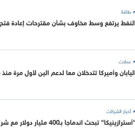
طاقة
لنفط يرتفع وسط مخاوف بشأن مقترحات إعادة فت
عملات
ليابان وأميركا تتدخلان معا لدعم الين لأول مرة منذ 15 عاما
أخبار الشركات
أسترازينيكا" تبحث اندماجا بـ400 مليار دولار مع شركة أميركية