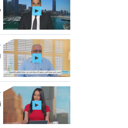
ح
ا
ز