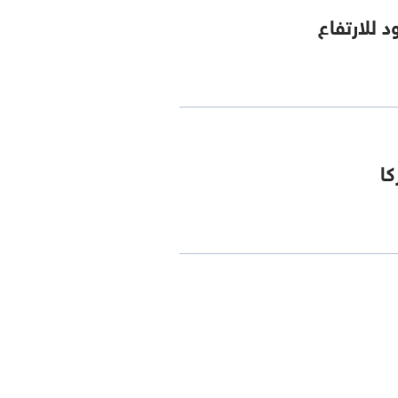
 للارتفاع
كا