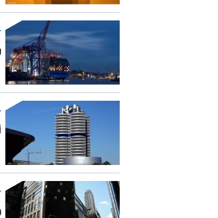
ر
أ
و