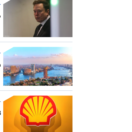
م
ص
9.8 مل