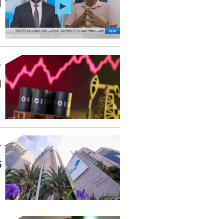
ا
ال
5.16