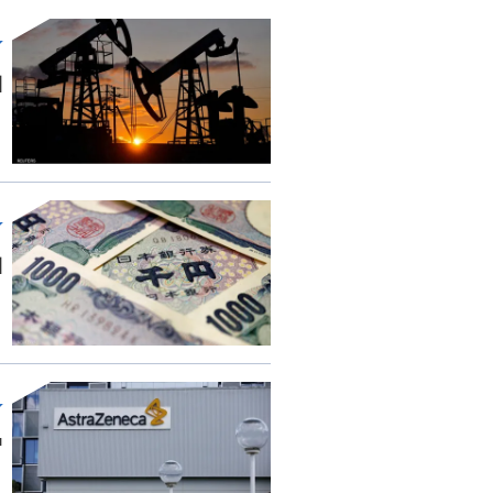
ا
ا
"