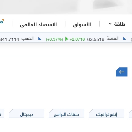
طاقة
الأسواق
الاقتصاد العالمي
الذهب
4341.7114
63.5516
+
102.6416
(
+
3.37
%)
+
2.0716
إنفوغرافيك
حلقات البرامج
ديجيتال
ن