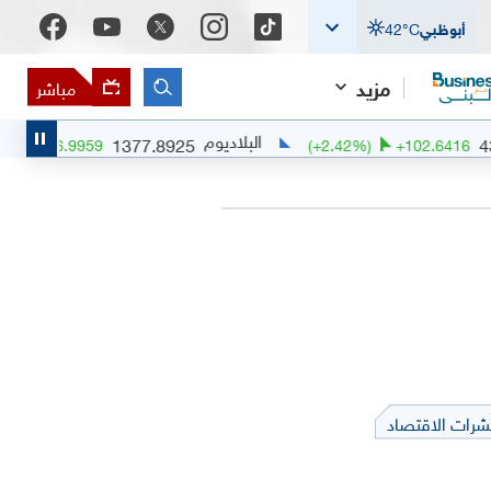
أبوظبي
°C
42
مزيد
مباشر
البلاديوم
1377.8925
(
+
0.51
%)
+
6.9959
(
+
2.42
%)
شرات الاقتصاد