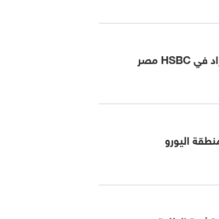
HS مصر
نطقة اليورو